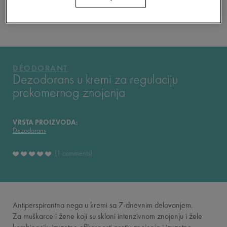
VAŠA RUTINA
VICHY MAG
DÉODORANT
Dezodorans u kremi za regulaciju
prekomernog znojenja
VRSTA PROIZVODA:
Dezodorans
1 comments
Antiperspirantna nega u kremi sa 7-dnevnim delovanjem.
Za muškarce i žene koji su skloni intenzivnom znojenju i žele