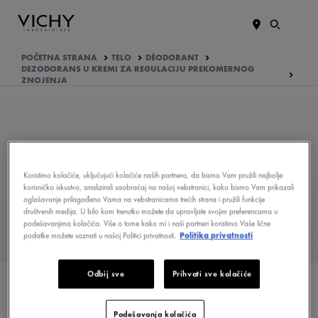
POČETNA STRANA
TELO
DÉODORANT
DEZODORANS U KREMI ZA REGULACIJU PREKOMERNOG
ZNOJENJA
Koristimo kolačiće, uključujući kolačiće naših partnera, da bismo Vam pružili najbolje
korisničko iskustvo, analizirali saobraćaj na našoj vebstranici, kako bismo Vam prikazali
oglašavanje prilagođeno Vama na vebstranicama trećih strana i pružili funkcije
društvenih medija. U bilo kom trenutku možete da upravljate svojim preferencama u
KOJI SU AKTIVNI SASTOJCI
podešavanjima kolačića. Više o tome kako mi i naši partneri koristimo Vaše lične
FORMULE
podatke možete saznati u našoj Politici privatnosti.
Politika privatnosti
KAKO JE FORMULISAN
Odbij sve
Prihvati sve kolačiće
PROIZVOD?
ŠTA MISLE O TOME
Podešavanja kolačića