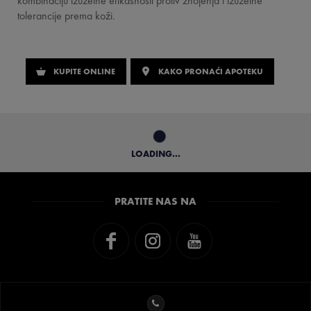
kombinaciju izuzetne efikasnosti protiv znojenja i izuzetne
tolerancije prema koži.
KUPITE ONLINE
KAKO PRONAĆI APOTEKU
LOADING...
PRATITE NAS NA