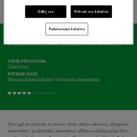
ASK YOUR DERMATOLOGIST
Odbij sve
Prihvati sve kolačiće
ŠTA MISLE O TOME
Podešavanja kolačića
VAŠA RUTINA
NORMADERM
Phytosolution Gel za dubinsko čišćenje
VICHY MAG
VRSTA PROIZVODA:
Čiščenje lica
POTREBE KOŽE:
Nega za čišćenje kože lica
Nega protiv nesavršenosti
3 comments
Novi gel za čišćenje za masnu i kožu sklonu aknama, obogaćen
mineralima i probiotičkim derivatima, efikasno uklanja prljavštinu,