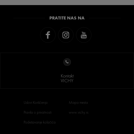
PRATITE NAS NA
Kontakt
VICHY
Uslovi Korišćenja
Mapa mesta
Pravila o privatnosti
www.vichy.rs
Podešavanje kolačića