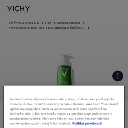
POČETNA STRANA
LICE
NORMADERM
PHYTOSOLUTION GEL ZA DUBINSKO ČIŠĆENJE
KOJI SU AKTIVNI SASTOJCI
FORMULE
Koristimo kolačiće, uključujući kolačiće naših partnera, da bismo Vam pružili najbolje
korisničko iskustvo, analizirali saobraćaj na našoj vebstranici, kako bismo Vam prikazali
KAKO JE FORMULISAN
oglašavanje prilagođeno Vama na vebstranicama trećih strana i pružili funkcije
PROIZVOD?
društvenih medija. U bilo kom trenutku možete da upravljate svojim preferencama u
podešavanjima kolačića. Više o tome kako mi i naši partneri koristimo Vaše lične
podatke možete saznati u našoj Politici privatnosti.
Politika privatnosti
VIDEO