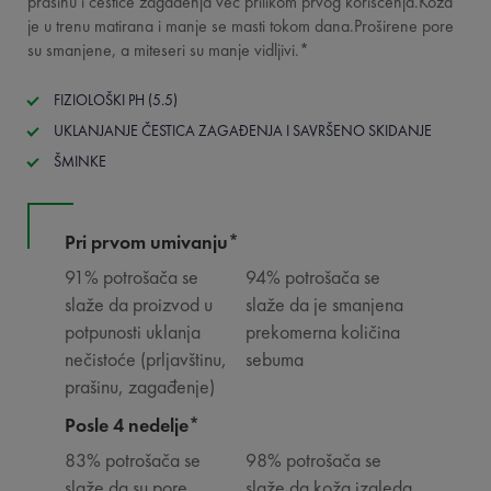
prašinu i čestice zagađenja već prilikom prvog korišćenja.Koža
je u trenu matirana i manje se masti tokom dana.Proširene pore
su smanjene, a miteseri su manje vidljivi.*
FIZIOLOŠKI PH (5.5)
UKLANJANJE ČESTICA ZAGAĐENJA I SAVRŠENO SKIDANJE
ŠMINKE
Pri prvom umivanju*
91% potrošača se
94% potrošača se
slaže da proizvod u
slaže da je smanjena
potpunosti uklanja
prekomerna količina
nečistoće (prljavštinu,
sebuma
prašinu, zagađenje)
Posle 4 nedelje*
83% potrošača se
98% potrošača se
slaže da su pore
slaže da koža izgleda