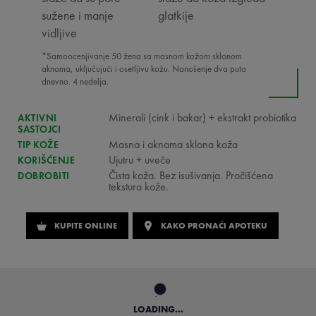
sužene i manje
glatkije
vidljive
*Samoocenjivanje 50 žena sa masnom kožom sklonom
aknama, uključujući i osetljivu kožu. Nanošenje dva puta
dnevno. 4 nedelja.
Minerali (cink i bakar) + ekstrakt probiotika
AKTIVNI
SASTOJCI
Masna i aknama sklona koža
TIP KOŽE
Ujutru + uveče
KORIŠĆENJE
Čista koža. Bez isušivanja. Pročišćena
DOBROBITI
tekstura kože.
KUPITE ONLINE
KAKO PRONAĆI APOTEKU
LOADING...