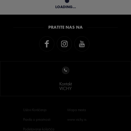
LOADING...
PRATITE NAS NA
Kontakt
VICHY
Uslovi Korišćenja
Mapa mesta
Pravila o privatnosti
www.vichy.rs
Podešavanje kolačića