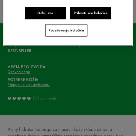
KAKO JE FORMULISAN
PROIZVOD?
Odbij sve
Prihvati sve kolačiće
VIDEO
Podešavanja kolačića
ASK YOUR DERMATOLOGIST
NORMADERM
Phytosolution Dnevna nega
ŠTA MISLE O TOME
BEST-SELLER
VAŠA RUTINA
VRSTA PROIZVODA:
VICHY MAG
Dnevna nega
POTREBE KOŽE:
Nega protiv nesavršenosti
30 comments
Vichy hidratantna nega za masnu i kožu sklonu aknama
osnažena dermokozmetičkim sastojcima prirodnog porekla sa