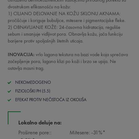
dvostrukom efikasnošću na kožu:
1) CILJANO DELOVANJE NA KOŽU SKLONU AKNAMA:
pročišćuje i koriguje bubuljice, mitesere i pigmentacijske fleke.
2) OBNAVLJANJE KOŽE: 24-časovna hidratacija, reguliše
sebum i smanjuje vidljivot pora. Obnavlja kožu, jača funkciju
barijere protiv spoljašnjih štetnih uticaja.
INOVACIJA:
vrlo lagana tekstura na bazi vode koja sprečava
začepljenje pora, lagano klizi po koži i brzo se upija. Ne
ostavlja masni trag.
NEKOMEDOGENO
FIZIOLOŠKI PH (5.5)
EFEKAT PROTIV NEČISTOĆA IZ OKOLIŠA
Lokalno deluje na:
Proširene pore::
Mitesere: -31%*