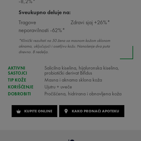
-8,2%*
Sveukupno deluje na:
Tragove
Zdravi sjaj +26%*
neporavilnosti -62%*
*Klinički rezultati na 50 žena sa masnom kožom sklonom
aknama, uključujući i osetljivu kožu. Nanošenje dva puta
dnevno. 8 nedelja.
Salicilna kiselina, hijaluronska kiselina,
AKTIVNI
probiotički derivat Bifidus
SASTOJCI
Masna i aknama sklona koža
TIP KOŽE
Ujutru + uveče
KORIŠĆENJE
Pročišćena, hidrirana i obnovljena koža
DOBROBITI
KUPITE ONLINE
KAKO PRONAĆI APOTEKU