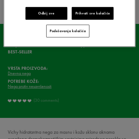
KAKO JE FORMULISAN
PROIZVOD?
Odbij sve
Prihvati sve kolačiće
VIDEO
Podešavanja kolačića
ASK YOUR DERMATOLOGIST
NORMADERM
Phytosolution Dnevna nega
ŠTA MISLE O TOME
BEST-SELLER
VAŠA RUTINA
VRSTA PROIZVODA:
VICHY MAG
Dnevna nega
POTREBE KOŽE:
Nega protiv nesavršenosti
30 comments
Vichy hidratantna nega za masnu i kožu sklonu aknama
osnažena dermokozmetičkim sastojcima prirodnog porekla sa