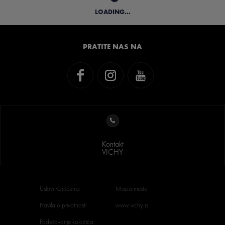
LOADING...
PRATITE NAS NA
Kontakt
VICHY
Uslovi Korišćenja
Mapa mesta
Pravila o privatnosti
www.vichy.rs
Podešavanje kolačića