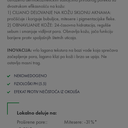
dvostrukom efikasnošću na kožu:
1) CILJANO DELOVANJE NA KOŽU SKLONU AKNAMA:
pročišćuje i koriguje bubuljice, mitesere i pigmentacijske fleke.
2) OBNAVLJANJE KOŽE: 24-časovna hidratacija, reguliše
sebum i smanjuje vidljivot pora. Obnavlja kožu, jača funkciju
barijere protiv spoljašnjih štetnih uticaja.
INOVACIJA:
vrlo lagana tekstura na bazi vode koja sprečava
začepljenje pora, lagano klizi po koži i brzo se upija. Ne
ostavlja masni trag.
NEKOMEDOGENO
FIZIOLOŠKI PH (5.5)
EFEKAT PROTIV NEČISTOĆA IZ OKOLIŠA
Lokalno deluje na:
Proširene pore::
Mitesere: -31%*