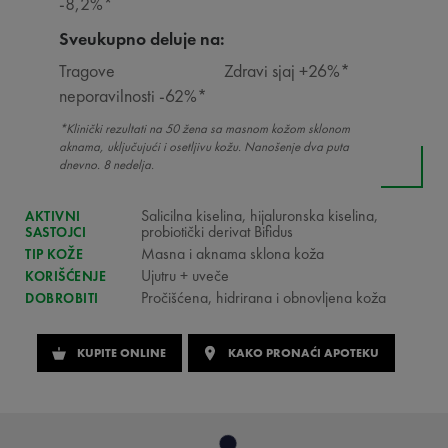
-8,2%*
Sveukupno deluje na:
Tragove
Zdravi sjaj +26%*
neporavilnosti -62%*
*Klinički rezultati na 50 žena sa masnom kožom sklonom
aknama, uključujući i osetljivu kožu. Nanošenje dva puta
dnevno. 8 nedelja.
Salicilna kiselina, hijaluronska kiselina,
AKTIVNI
probiotički derivat Bifidus
SASTOJCI
Masna i aknama sklona koža
TIP KOŽE
Ujutru + uveče
KORIŠĆENJE
Pročišćena, hidrirana i obnovljena koža
DOBROBITI
KUPITE ONLINE
KAKO PRONAĆI APOTEKU