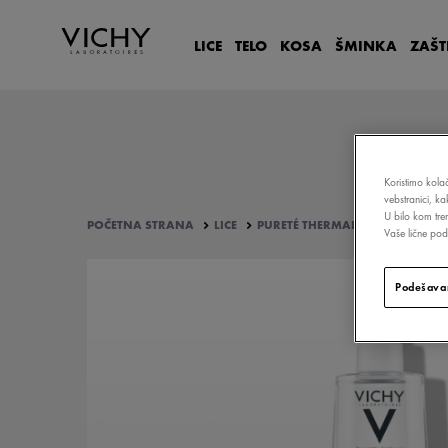
LICE
TELO
KOSA
ŠMINKA
ZAŠT
Koristimo kolač
vebstranici, k
U bilo kom tre
POČETNA STRANA
LICE
PURETÉ THERMALE
MINERALIZO
Vaše lične poda
Podešavan