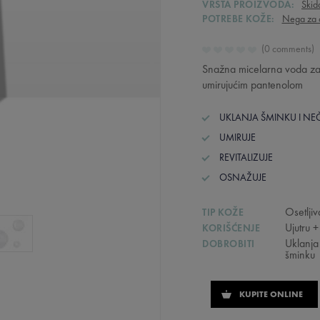
VRSTA PROIZVODA:
Skid
POTREBE KOŽE:
Nega za č
0 comments
Snažna micelarna voda za
umirujućim pantenolom
UKLANJA ŠMINKU I NE
UMIRUJE
REVITALIZUJE
OSNAŽUJE
Osetlji
TIP KOŽE
Ujutru 
KORIŠĆENJE
Uklanja
DOBROBITI
šminku
KUPITE ONLINE