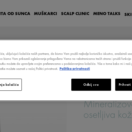
ITA OD SUNCA
MUŠKARCI
SCALP
CLINIC
MENO
TALKS
SK
iće, uključujući kolačiće naših partnera, da bismo Vam pružili najbolje korisničko iskustvo, analizirali s
ako bismo Vam prikazali oglašavanje prilagođeno Vama na vebstranicama trećih strana i pružili funkcije 
nutku možete da upravljate svojim preferencama u podešavanjima kolačića. Više o tome kako mi i naši p
VANA MICELARNA VODA - OSETLJIVA KOŽA
tke možete saznati u našoj Politici privatnosti.
Politika privatnosti
ja kolačića
Odbij sve
Prihvati
PURETÉ THERMALE
Mineralizov
osetljiva ko