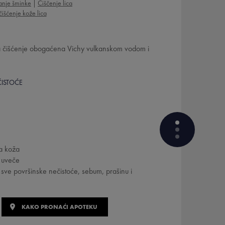
anje šminke
Čiščenje lica
išćenje kože lica
 čišćenje obogaćena Vichy vulkanskom vodom i
ČISTOĆE
va koža
+ uveče
 sve površinske nečistoće, sebum, prašinu i
DOKAZANA EFIKASNOST
KOJI SU AKTIVNI SASTOJCI
FORMULE
KAKO PRONAĆI APOTEKU
KAKO JE FORMULISAN