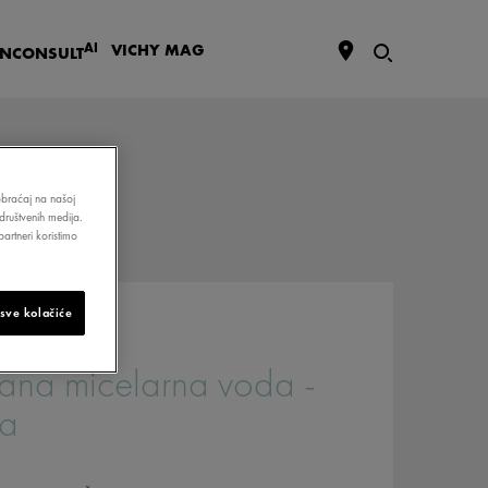
AI
VICHY
MAG
IN
CONSULT
aobraćaj na našoj
društvenih medija.
artneri koristimo
 sve kolačiće
ana micelarna voda -
ža