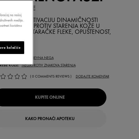
I TIPOVI KOŽE
aobraćaj na našoj
 VIDLJIVU AKTIVACIJU DINAMIČNOSTI
društvenih medija.
HANIZAMA PROTIV STARENJA KOŽE U
artneri koristimo
NOPAUZI: STARAČKE FLEKE, OPUŠTENOST,
USTINU
 sve kolačiće
0ML
TA PROIZVODA:
DNEVNA NEGA
REBE KOŽE:
NEGA PROTIV ZNAKOVA STARENJA
( 0 COMMENTS REVIEWS )
DODAJTE KOMENTAR
KUPITE ONLINE
KAKO PRONAĆI APOTEKU