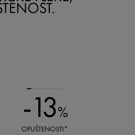
TENOST.
-13
%
OPUŠTENOSTI*