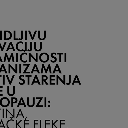
IDLJIVU
VACIJU
AMIČNOSTI
ANIZAMA
IV STARENJA
E U
OPAUZI:
INA,
AČKE FLEKE,