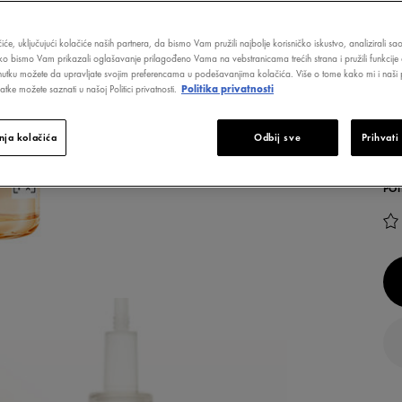
SV
iće, uključujući kolačiće naših partnera, da bismo Vam pružili najbolje korisničko iskustvo, analizirali s
ZA
ako bismo Vam prikazali oglašavanje prilagođeno Vama na vebstranicama trećih strana i pružili funkcije 
ME
nutku možete da upravljate svojim preferencama u podešavanjima kolačića. Više o tome kako mi i naši p
ME
tke možete saznati u našoj Politici privatnosti.
Politika privatnosti
G
ja kolačića
Odbij sve
Prihvati
3
VRS
POT