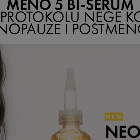
MENO 5 BI-SERUM
 PROTOKOLU NEGE K
NOPAUZE I POSTME