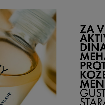
ZA V
AKTI
DIN
MEH
PROT
KOŽ
MEN
GUST
STAR