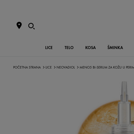
LICE
TELO
KOSA
ŠMINKA
POČETNA STRANA
LICE
NEOVADIOL
MENO5 BI-SERUM ZA KOŽU U PERI