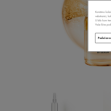
Koristimo kolač
vebstranici, k
U bilo kom tre
Vaše lične poda
Podešavan