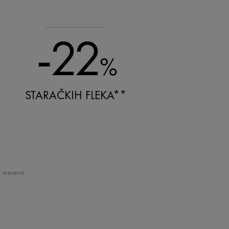
-22
%
STARAČKIH FLEKA**
2 meseca.