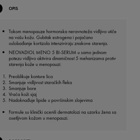
OPIS
Tokom menopauze hormonska neravnoteža vidljivo utiče
na vašu kožu. Gubitak estrogena i pojačano
oslobađanje kortizola intenziviraju znakove starenja.
NEOVADIOL MENO 5 BI-SERUM u samo jednom
potezu vidljivo aktivira dinamičnost 5 mehanizama protiv
starenja kože u menopauzi:
Preoblikuje konture lica
Smanjuje vidljivost staračkih fleka
Smanjuje bore
Vraća koži sjaj
Nadoknađuje lipide u površinskim slojevima
Formule su klinički ocenili dermatolozi na uzorku žena sa
osetljivom kožom u menopauzi.