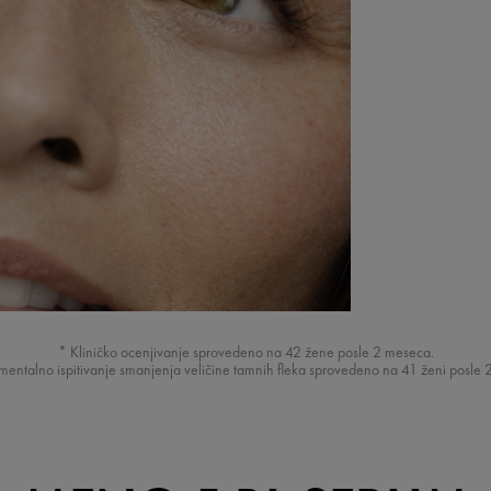
* Kliničko ocenjivanje sprovedeno na 42 žene posle 2 meseca.
umentalno ispitivanje smanjenja veličine tamnih fleka sprovedeno na 41 ženi posle 