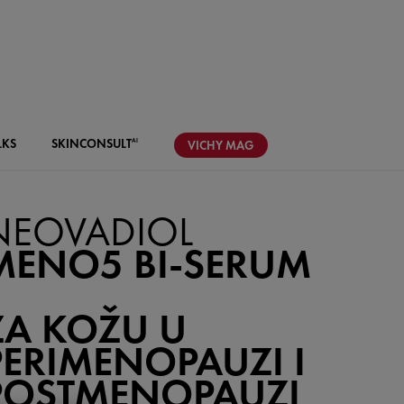
LKS
SKIN
CONSULT
AI
VICHY
MAG
NEOVADIOL
MENO5 BI-SERUM
ZA KOŽU U
PERIMENOPAUZI I
POSTMENOPAUZI