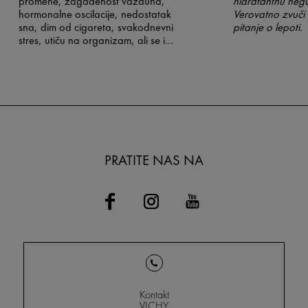
promene, zagađenost vazduha,
hidratantnu negu
hormonalne oscilacije, nedostatak
Verovatno zvuči 
sna, dim od cigareta, svakodnevni
pitanje o lepoti.
stres, utiču na organizam, ali se i
direktno odražavaju na kožu lica?
Vodeći se time brend Vichy kreirao
je jedinstvenu nedelju
#StressLessWeek u kojoj
organizuje niz radionica i obuka
koji pomažu licu i telu da se
oslobode akumuliranog stresa.
PRATITE NAS NA
Kontakt
VICHY