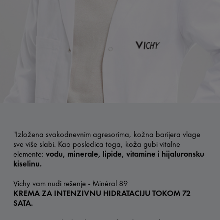
"Izložena svakodnevnim agresorima, kožna barijera vlage
sve više slabi. Kao posledica toga, koža gubi vitalne
elemente:
vodu, minerale, lipide, vitamine i hijaluronsku
kiselinu. ​
Vichy vam nudi rešenje - Minéral 89
KREMA ZA INTENZIVNU HIDRATACIJU TOKOM 72
SATA.