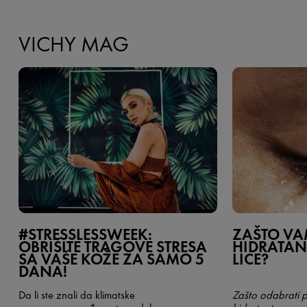
VICHY MAG
#STRESSLESSWEEK:
ZAŠTO VA
OBRIŠITE TRAGOVE STRESA
HIDRATAN
SA VAŠE KOŽE ZA SAMO 5
LICE?
DANA!
Da li ste znali da klimatske
Zašto odabrati 