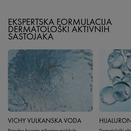
EKSPERTSKA FORMULACIJA
DERMATOLOŠKI AKTIVNIH
SASTOJAKA
VICHY VULKANSKA VODA
HIJALURON
Prirodno bogata milionima molekula
Dermatološki akti