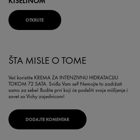
KISELINOM
OTKRIJTE
ŠTA MISLE O TOME
Već koristite KREMA ZA INTENZIVNU HIDRATACIJU
TOKOM 72 SATA. Sviđa Vam se? Nemojte to zadržati
samo za sebe! Budite prvi koji će podeliti svoje mišljenje i
savet sa Vichy zajednicom!
DODAJTE KOMENTAR