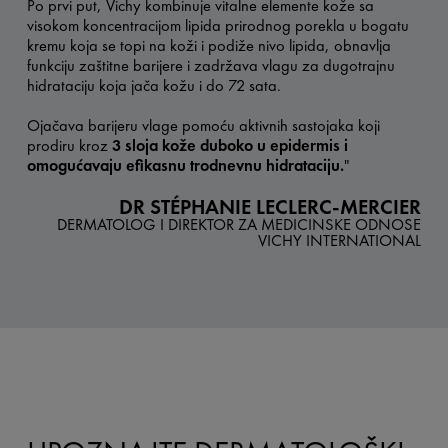
Po prvi put, Vichy kombinuje vitalne elemente kože sa
visokom koncentracijom lipida prirodnog porekla u bogatu
kremu koja se topi na koži i podiže nivo lipida, obnavlja
funkciju zaštitne barijere i zadržava vlagu za dugotrajnu
hidrataciju koja jača kožu i do 72 sata.
Ojačava barijeru vlage pomoću aktivnih sastojaka koji
prodiru kroz
3 sloja kože duboko u epidermis i
omogućavaju efikasnu trodnevnu hidrataciju.
"
DR STÉPHANIE LECLERC-MERCIER
DERMATOLOG I DIREKTOR ZA MEDICINSKE ODNOSE
VICHY INTERNATIONAL