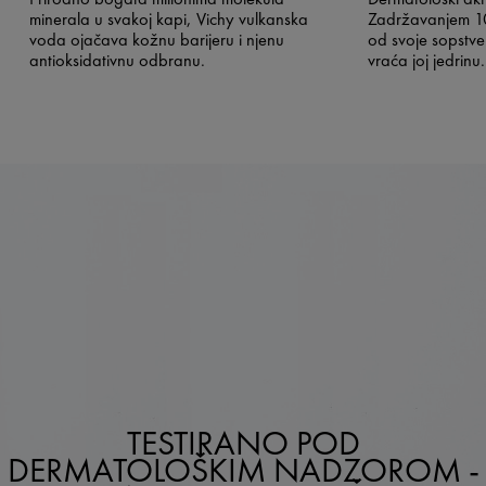
minerala u svakoj kapi, Vichy vulkanska
Zadržavanjem 10
voda ojačava kožnu barijeru i njenu
od svoje sopstve
antioksidativnu odbranu.
vraća joj jedrinu.
TESTIRANO POD
DERMATOLOŠKIM NADZOROM -