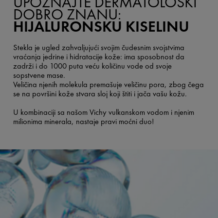
UPOZNAJTE DERMATOLOŠKI
DOBRO ZNANU:
HIJALURONSKU KISELINU
Stekla je ugled zahvaljujući svojim čudesnim svojstvima
vraćanja jedrine i hidratacije kože: ima sposobnost da
zadrži i do 1000 puta veću količinu vode od svoje
sopstvene mase.
Veličina njenih molekula premašuje veličinu pora, zbog čega
se na površini kože stvara sloj koji štiti i jača vašu kožu.
U kombinaciji sa našom Vichy vulkanskom vodom i njenim
milionima minerala, nastaje pravi moćni duo!