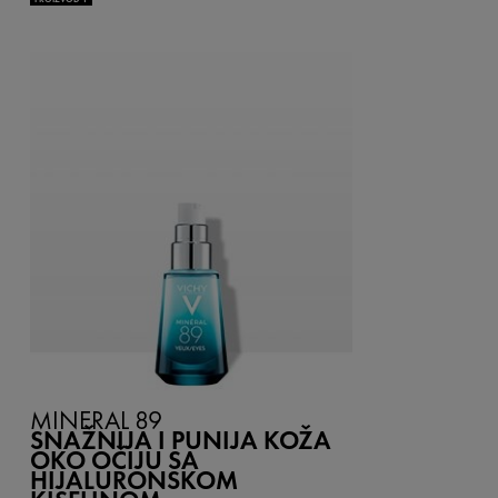
MINÉRAL 89
SNAŽNIJA I PUNIJA KOŽA
OKO OČIJU SA
HIJALURONSKOM