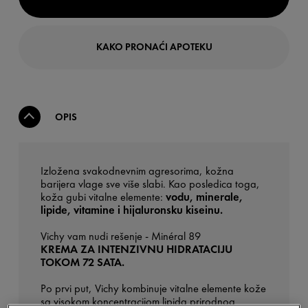
KAKO PRONAĆI APOTEKU
OPIS
Izložena svakodnevnim agresorima, kožna
barijera vlage sve više slabi. Kao posledica toga,
koža gubi vitalne elemente:
vodu, minerale,
lipide, vitamine i hijaluronsku kiseinu. ​
Vichy vam nudi rešenje - Minéral 89
KREMA ZA INTENZIVNU HIDRATACIJU
TOKOM 72 SATA.
Po prvi put, Vichy kombinuje vitalne elemente kože
sa visokom koncentracijom lipida prirodnog