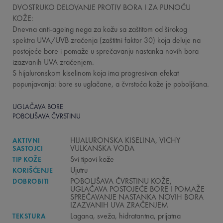
DVOSTRUKO DELOVANJE PROTIV BORA I ZA PUNOĆU
KOŽE:
Dnevna anti-ageing nega za kožu sa zaštitom od širokog
spektra UVA/UVB zračenja (zaštitni faktor 30) koja deluje na
postojeće bore i pomaže u sprečavanju nastanka novih bora
izazvanih UVA zračenjem.
S hijaluronskom kiselinom koja ima progresivan efekat
popunjavanja: bore su uglačane, a čvrstoća kože je poboljšana.
UGLAČAVA BORE
POBOLJŠAVA ČVRSTINU
HIJALURONSKA KISELINA, VICHY
AKTIVNI
VULKANSKA VODA
SASTOJCI
Svi tipovi kože
TIP KOŽE
Ujutru
KORIŠĆENJE
POBOLJŠAVA ČVRSTINU KOŽE,
DOBROBITI
UGLAČAVA POSTOJEĆE BORE I POMAŽE
SPREČAVANJE NASTANKA NOVIH BORA
IZAZVANIH UVA ZRAČENJEM
Lagana, sveža, hidratantna, prijatna
TEKSTURA