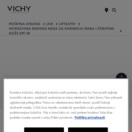
POČETNA STRANA
LICE
LIFTACTIV
INTENZIVNA DNEVNA NEGA ZA KOREKCIJU BORA I ČVRSTINE
KOŽE SPF 30
KAKO JE FORMULISAN
Koristimo kolačiće, uključujući kolačiće naših partnera, da bismo Vam pružili najbolje
PROIZVOD?
korisničko iskustvo, analizirali saobraćaj na našoj vebstranici, kako bismo Vam prikazali
oglašavanje prilagođeno Vama na vebstranicama trećih strana i pružili funkcije
društvenih medija. U bilo kom trenutku možete da upravljate svojim preferencama u
ŠTA MISLE O TOME
podešavanjima kolačića. Više o tome kako mi i naši partneri koristimo Vaše lične
podatke možete saznati u našoj Politici privatnosti.
Politika privatnosti
VAŠA RUTINA