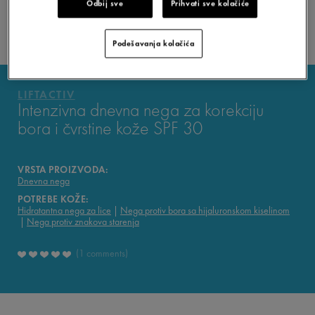
Odbij sve
Prihvati sve kolačiće
VICHY MAG
Podešavanja kolačića
LIFTACTIV
Intenzivna dnevna nega za korekciju
bora i čvrstine kože SPF 30
VRSTA PROIZVODA:
Dnevna nega
POTREBE KOŽE:
Hidratantna nega za lice
Nega protiv bora sa hijaluronskom kiselinom
Nega protiv znakova starenja
1 comments