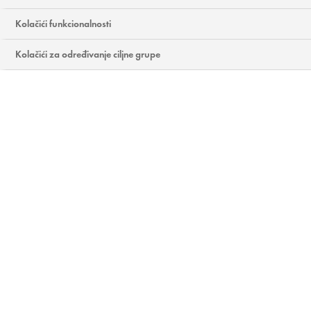
( 0
DODAJTE
COMMENTS REVIEWS )
KOMENTAR
Kolačići funkcionalnosti
Kolačići za određivanje ciljne grupe