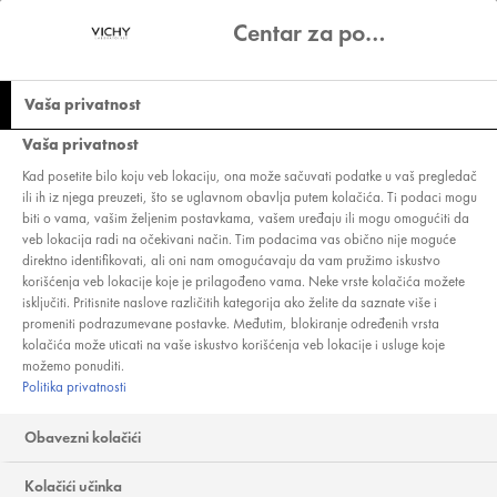
Centar za podešavanje privatnosti
Vaša privatnost
Vaša privatnost
NOVO
Kad posetite bilo koju veb lokaciju, ona može sačuvati podatke u vaš pregledač
ili ih iz njega preuzeti, što se uglavnom obavlja putem kolačića. Ti podaci mogu
LIFTACTIV
biti o vama, vašim željenim postavkama, vašem uređaju ili mogu omogućiti da
veb lokacija radi na očekivani način. Tim podacima vas obično nije moguće
COLLAGEN SPECIALIST 16
direktno identifikovati, ali oni nam omogućavaju da vam pružimo iskustvo
BONDING SERUM
korišćenja veb lokacije koje je prilagođeno vama. Neke vrste kolačića možete
isključiti. Pritisnite naslove različitih kategorija ako želite da saznate više i
PODSTIČE PROIZVODNJU KOLAGENA.
promeniti podrazumevane postavke. Međutim, blokiranje određenih vrsta
KORIGUJE 16 ZNAKOVA STARENJA KOŽE.
kolačića može uticati na vaše iskustvo korišćenja veb lokacije i usluge koje
+350% POVEĆANJE PROIZVODNJE KOLAGENA.
možemo ponuditi.
Politika privatnosti
HIPOALERGENO
VRSTA PROIZVODA:
SERUM ZA LICE
Obavezni kolačići
POTREBE KOŽE:
NEGA PROTIV ZNAKOVA STARENJA
|
NEGA PROTIV
BORA SA PROKOLAGEN PEPTIDIMA
Kolačići učinka