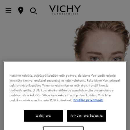
Koristimo kolačiće, uključujući kolačiće naših partnera, da bismo Vam pružili najbolje
korisničko iskustvo, analizirali saobraćaj na našoj vebstranici, kako bismo Vam prikazali
oglašavanje prilagođeno Vama na vebstranicama trećih strana i pružili funkcije
društvenih medija. U bilo kom trenutku možete da upravljate svojim preferencama u
podešavanjima kolačića. Više o tome kako mi i naši partneri koristimo Vaše lične
podatke možete saznati u našoj Politici privatnosti.
Politika privatnosti
AQUALIA THERMAL
Odbij sve
Prihvati sve kolačiće
48-časovna hidratacija.