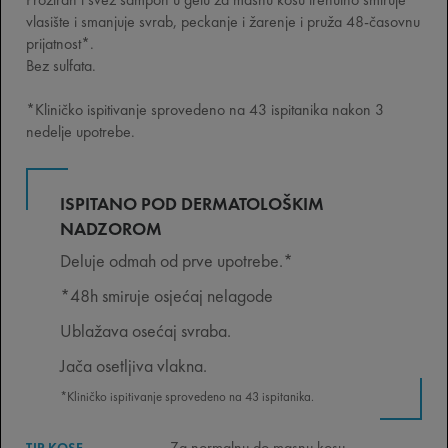
vlasište i smanjuje svrab, peckanje i žarenje i pruža 48-časovnu
prijatnost*.
Bez sulfata.
*Kliničko ispitivanje sprovedeno na 43 ispitanika nakon 3
nedelje upotrebe.
ISPITANO POD DERMATOLOŠKIM
NADZOROM
Deluje odmah od prve upotrebe.*
*48h smiruje osjećaj nelagode
Ublažava osećaj svraba.
Jača osetljiva vlakna.
*Kliničko ispitivanje sprovedeno na 43 ispitanika.
Za normalnu do masnu kosu
TIP KOSE