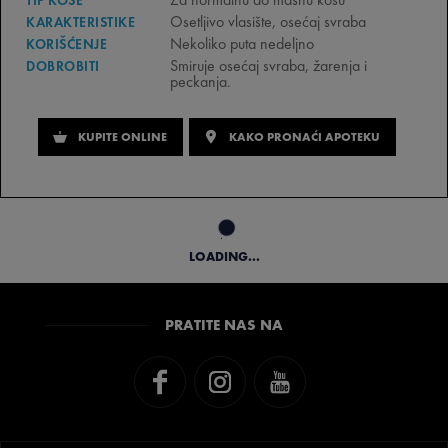
Osetljivo vlasište
, osećaj svraba
KARAKTERISTIKE
Nekoliko puta nedeljno
KORIŠĆENJE
Smiruje osećaj svraba, žarenja i
DOBROBITI
peckanja.
KUPITE ONLINE
KAKO PRONAĆI APOTEKU
LOADING...
PRATITE NAS NA