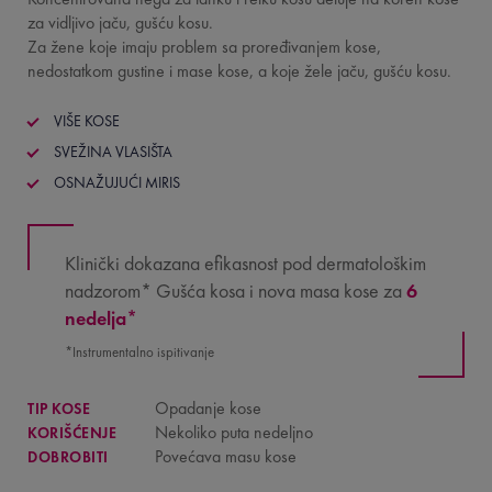
za vidljivo jaču, gušću kosu.
Za žene koje imaju problem sa proređivanjem kose,
nedostatkom gustine i mase kose, a koje žele jaču, gušću kosu.
VIŠE KOSE
SVEŽINA VLASIŠTA
OSNAŽUJUĆI MIRIS
Klinički dokazana efikasnost pod dermatološkim
nadzorom* Gušća kosa i nova masa kose za
6
nedelja*
*Instrumentalno ispitivanje
Opadanje kose
TIP KOSE
Nekoliko puta nedeljno
KORIŠĆENJE
Povećava masu kose
DOBROBITI