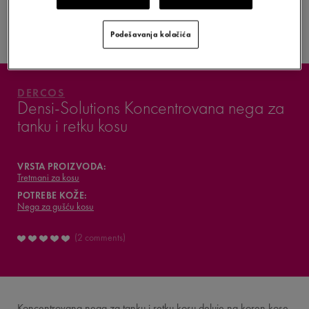
KAKO JE FORMULISAN
PROIZVOD?
Podešavanja kolačića
VAŠ DENSI-SOLUTIONS
ŠTA MISLE O TOME
DERCOS
Densi-Solutions Koncentrovana nega za
tanku i retku kosu
VAŠA RUTINA
VICHY MAG
VRSTA PROIZVODA:
Tretmani za kosu
POTREBE KOŽE:
Nega za gušću kosu
2 comments
Koncentrovana nega za tanku i retku kosu deluje na koren kose