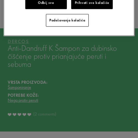
Odbij sve
Prihvati sve kolačiće
VAŠA RUTINA
Podešavanja kolačića
VICHY MAG
DERCOS
Anti-Dandruff K Šampon za dubinsko
čišćenje protiv prianjajuće peruti i
sebuma
VRSTA PROIZVODA:
Šamponiranje
POTREBE KOŽE:
Nega protiv peruti
2 comments