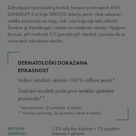
Zahvaljujući nežnoj piling formuli, šampon protiv peruti ANTI
DANDRUFF K iz linije DERCOS uklanja perut, višak sebuma i
ostatke proizvoda za negu, čak i one koje nije lako ukloniti.
Šampon je hipoalergen i ispitan na osetljivom vlasištu. Njegova
formula, pH vrednosti 5,5 (prirodni pH vlasišta), pomaže da se
uravnoteži mikrobiom vlasišta.
DERMATOLOŠKI DOKAZANA
EFIKASNOST
Vidljivi rezultati: uklanja 100 % vidljive peruti*.
Značajni rezultati posle prve nedelje upotrebe
proizvoda**.
* Samoprocena, 32 ispitanika, 4 nedelje.
** Kliničko ispitivanje, 32 ispitanika, tokom 4 nedelje.
1,3% salicilne kiseline + 1% pirokton
AKTIVNI
olamina + glicerin
SASTOJCI