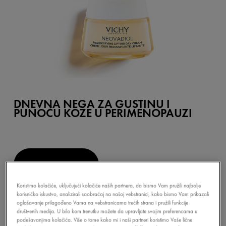
DNEVNA NEGA ZA GUSTINU I
PUNOĆU KOŽE U PERIMENOPAUZI
OTKRIJTE
Koristimo kolačiće, uključujući kolačiće naših partnera, da bismo Vam pružili najbolje
korisničko iskustvo, analizirali saobraćaj na našoj vebstranici, kako bismo Vam prikazali
oglašavanje prilagođeno Vama na vebstranicama trećih strana i pružili funkcije
društvenih medija. U bilo kom trenutku možete da upravljate svojim preferencama u
podešavanjima kolačića. Više o tome kako mi i naši partneri koristimo Vaše lične