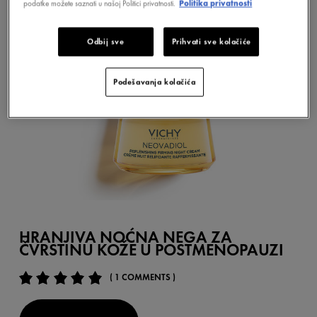
podatke možete saznati u našoj Politici privatnosti.
Politika privatnosti
Odbij sve
Prihvati sve kolačiće
Podešavanja kolačića
HRANJIVA NOĆNA NEGA ZA
ČVRSTINU KOŽE U POSTMENOPAUZI
( 1 COMMENTS )