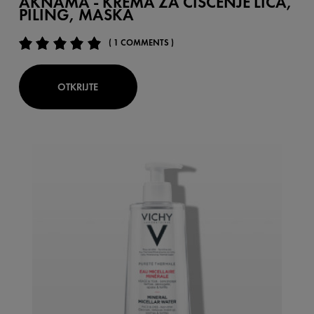
AKNAMA - KREMA ZA ČIŠĆENJE LICA,
PILING, MASKA
( 1 COMMENTS )
OTKRIJTE