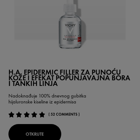
H.A. EPIDERMIC FILLER ZA PUNOĆU
KOŽE I EFEKAT POPUNJAVAJNA BORA
I TANKIH LINJA
Nadoknađuje 100% dnevnog gubitka
hijaluronske kiseline iz epidermisa
( 52 COMMENTS )
OTKRIJTE