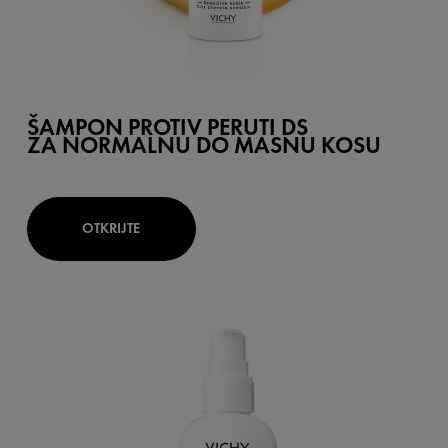
ŠAMPON PROTIV PERUTI DS
ZA NORMALNU DO MASNU KOSU
OTKRIJTE