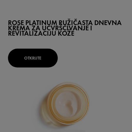
ROSE PLATINUM RUŽIČASTA DNEVNA
KREMA ZA UČVRŠĆIVANJE I
REVITALIZACIJU KOŽE
OTKRIJTE