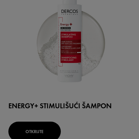
ENERGY+ STIMULIŠUĆI ŠAMPON
OTKRIJTE