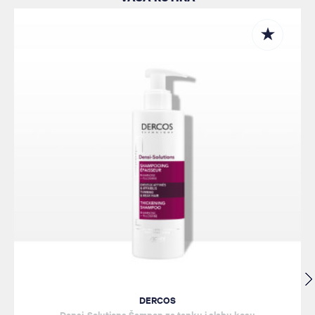
DERCOS
Densi-Solutions Šampon za tanku i slabu kosu