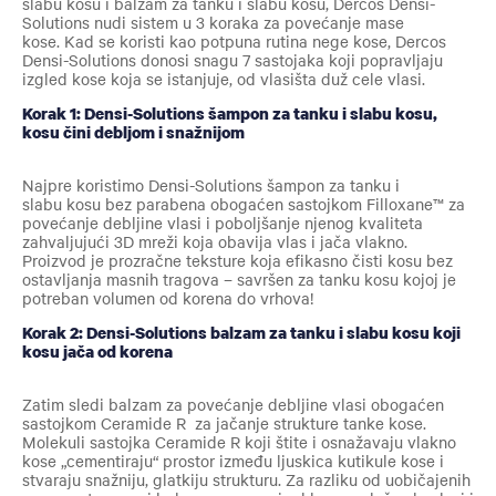
slabu kosu i balzam za tanku i slabu kosu, Dercos Densi-
Solutions nudi sistem u 3 koraka za povećanje mase
kose. Kad se koristi kao potpuna rutina nege kose, Dercos
Densi-Solutions donosi snagu 7 sastojaka koji popravljaju
izgled kose koja se istanjuje, od vlasišta duž cele vlasi.
Korak 1: Densi-Solutions šampon za tanku i slabu kosu,
kosu čini debljom i snažnijom
Najpre koristimo Densi-Solutions šampon za tanku i
slabu kosu bez parabena obogaćen sastojkom Filloxane™ za
povećanje debljine vlasi i poboljšanje njenog kvaliteta
zahvaljujući 3D mreži koja obavija vlas i jača vlakno.
Proizvod je prozračne teksture koja efikasno čisti kosu bez
ostavljanja masnih tragova – savršen za tanku kosu kojoj je
potreban volumen od korena do vrhova!
Korak 2: Densi-Solutions balzam za tanku i slabu kosu koji
kosu jača od korena
Zatim sledi balzam za povećanje debljine vlasi obogaćen
sastojkom Ceramide R za jačanje strukture tanke kose.
Molekuli sastojka Ceramide R koji štite i osnažavaju vlakno
kose „cementiraju“ prostor između ljuskica kutikule kose i
stvaraju snažniju, glatkiju strukturu. Za razliku od uobičajenih