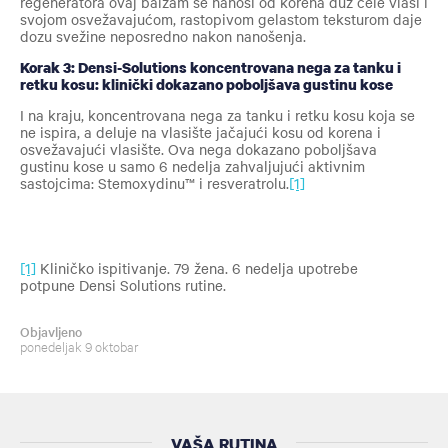
regeneratora ovaj balzam se nanosi od korena duž cele vlasi i
svojom osvežavajućom, rastopivom gelastom teksturom daje
dozu svežine neposredno nakon nanošenja.
Korak 3: Densi-Solutions koncentrovana nega za tanku i
retku kosu: klinički dokazano poboljšava gustinu kose
I na kraju, koncentrovana nega za tanku i retku kosu koja se
ne ispira, a deluje na vlasište jačajući kosu od korena i
osvežavajući vlasište. Ova nega dokazano poboljšava
gustinu kose u samo 6 nedelja zahvaljujući aktivnim
sastojcima: Stemoxydinu™ i resveratrolu.
[1]
[1]
Kliničko ispitivanje. 79 žena. 6 nedelja upotrebe
potpune Densi Solutions rutine.
Objavljeno
ponedeljak 9 oktobar
VAŠA RUTINA