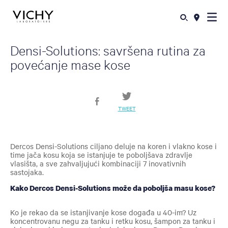
Densi-Solutions: savršena rutina za
povećanje mase kose
TWEET
Dercos Densi-Solutions ciljano deluje na koren i vlakno kose i
time jača kosu koja se istanjuje te poboljšava zdravlje
vlasišta, a sve zahvaljujući kombinaciji 7 inovativnih
sastojaka.
Kako Dercos Densi-Solutions može da poboljša masu kose?
Ko je rekao da se istanjivanje kose događa u 40-im? Uz
koncentrovanu negu za tanku i retku kosu, šampon za tanku i