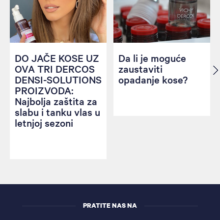
DO JAČE KOSE UZ
Da li je moguće
OVA TRI DERCOS
zaustaviti
DENSI-SOLUTIONS
opadanje kose?
PROIZVODA:
Najbolja zaštita za
slabu i tanku vlas u
letnjoj sezoni
PRATITE NAS NA