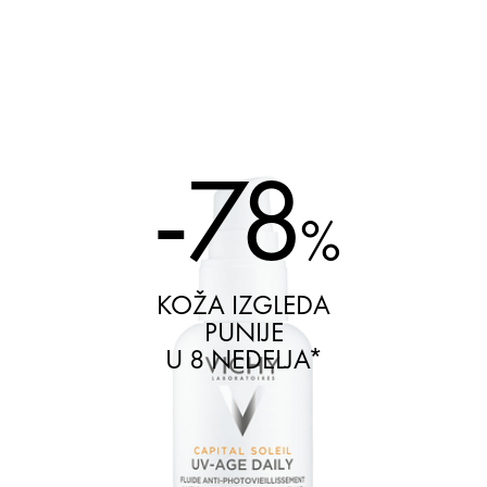
CMS_Ingredients_AucuneInformation : undefined
-78
%
KOŽA IZGLEDA
PUNIJE
U 8 NEDELJA*