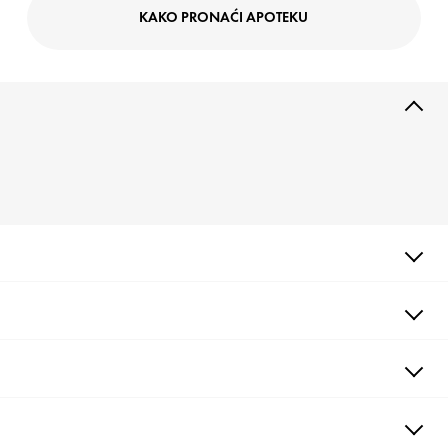
KAKO PRONAĆI APOTEKU
OPIS
UV-AGE DAILY 40ml svojom višestruko patentiranom Netlock
tehnologijom stvara izuzetno tanak i nevidljiv sloj na koži koji štiti
od UVA i UVB zračenja, koji su uzročnici više od 80 % znakova
starenja kože.
DOBROBITI
TEKSTURA
AKTIVNI SASTOJCI
POSTUPAK