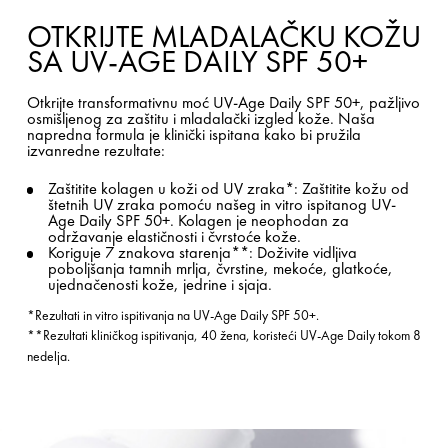
OTKRIJTE MLADALAČKU KOŽU
SA UV-AGE DAILY SPF 50+
Otkrijte transformativnu moć UV-Age Daily SPF 50+, pažljivo
osmišljenog za zaštitu i mladalački izgled kože. Naša
napredna formula je klinički ispitana kako bi pružila
izvanredne rezultate:
Zaštitite kolagen u koži od UV zraka*: Zaštitite kožu od
štetnih UV zraka pomoću našeg in vitro ispitanog UV-
Age Daily SPF 50+. Kolagen je neophodan za
održavanje elastičnosti i čvrstoće kože.
Koriguje 7 znakova starenja**: Doživite vidljiva
poboljšanja tamnih mrlja, čvrstine, mekoće, glatkoće,
ujednačenosti kože, jedrine i sjaja.
*Rezultati in vitro ispitivanja na UV-Age Daily SPF 50+.
**Rezultati kliničkog ispitivanja, 40 žena, koristeći UV-Age Daily tokom 8
nedelja.