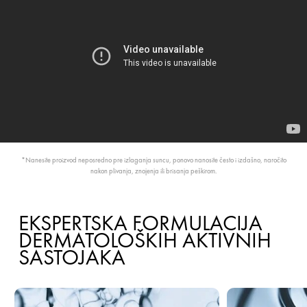
*Nanesite proizvod neposredno pre izlaganja suncu, ponovo nanosite često i izdašno, naročito
nakon plivanja, znojenja ili brisanja peškirom.
EKSPERTSKA FORMULACIJA
DERMATOLOŠKIH AKTIVNIH
SASTOJAKA