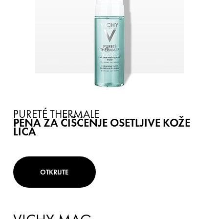
PURETÉ THERMALE
PENA ZA ČIŠĆENJE OSETLJIVE KOŽE
LICA
OTKRIJTE