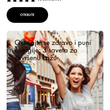
OTKRIJTE
Osećajte se zdravo i puni
energije: 3 saveta za
savršenu kožu