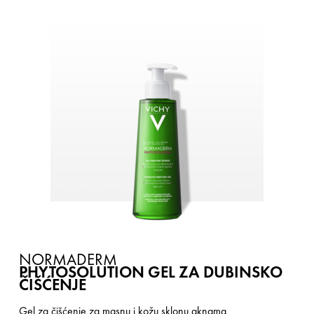
NORMADERM
PHYTOSOLUTION GEL ZA DUBINSKO
ČIŠĆENJE
Gel za čišćenje za masnu i kožu sklonu aknama