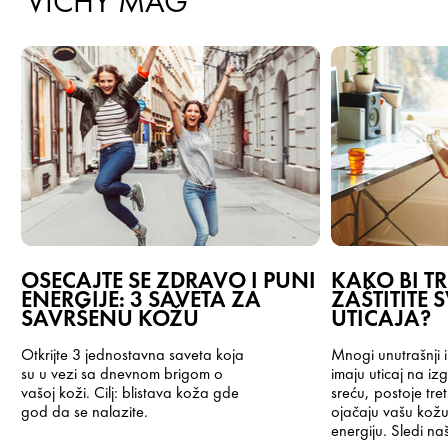
VICHY MAG
OSEĆAJTE SE ZDRAVO I PUNI
KAKO BI T
ENERGIJE: 3 SAVETA ZA
ZAŠTITITE
SAVRŠENU KOŽU
UTICAJA?
Otkrijte 3 jednostavna saveta koja
Mnogi unutrašnji i 
su u vezi sa dnevnom brigom o
imaju uticaj na i
vašoj koži. Cilj: blistava koža gde
sreću, postoje tr
god da se nalazite.
ojačaju vašu kožu
energiju. Sledi na