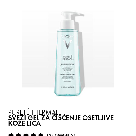
PURETÉ THERMALE
SVEŽI GEL ZA ČIŠĆENJE OSETLJIVE
KOŽE LICA
( 2 COMMENTS )