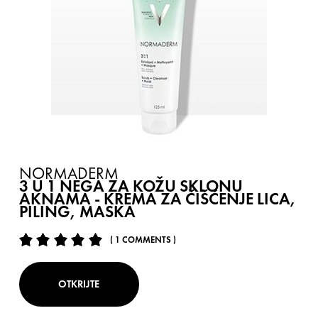
NORMADERM
3 U 1 NEGA ZA KOŽU SKLONU
AKNAMA - KREMA ZA ČIŠĆENJE LICA,
PILING, MASKA
( 1 COMMENTS )
OTKRIJTE