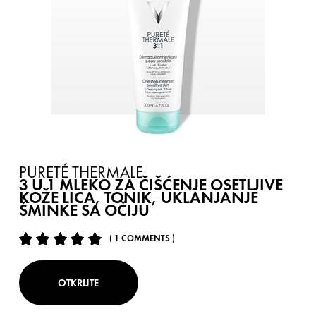
PURETÉ THERMALE
3 U 1 MLEKO ZA ČIŠĆENJE OSETLJIVE
KOŽE LICA, TONIK, UKLANJANJE
ŠMINKE SA OČIJU
( 1 COMMENTS )
OTKRIJTE