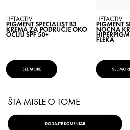
LIFTACTIV
LIFTACTIV
PIGMENT SPECIALIST B3
PIGMENT SP
KREMA ZA PODRUČJE OKO
NOĆNA KR
OČIJU SPF 50+
HIPERPIGM
FLEKA
SEE MORE
SEE MOR
ŠTA MISLE O TOME
DODAJTE KOMENTAR