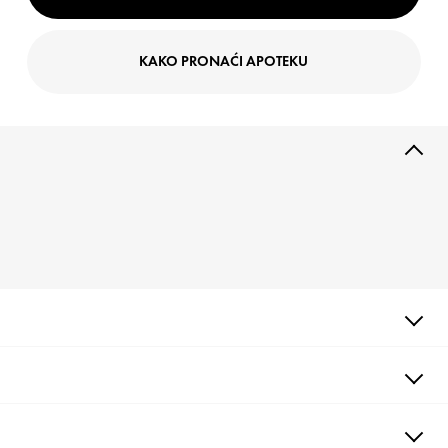
KAKO PRONAĆI APOTEKU
OPIS
Vichy je prvi put objedinio niacinamid B3 i čisti retinol u kremi.
Smanjuje vidljivost do 45% hiperpigmentacijskih fleka.
Podmlađuje kožu sa 2 miliona novih ćelija iz noći u noć.
*Instrumentalno ispitivanje nakon 23 dana na 31 učesniku.
DOBROBITI
TEKSTURA
AKTIVNI SASTOJCI