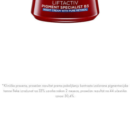
*Klinička procena, prosečan rezultat prema poboljšanju kontrasta izolovane pigmentacijske
tamne fleke izračunat na 33% uzorka nakon 2 meseca, prosečan rezultat na 44 učesnika
iznosi 30,4%.