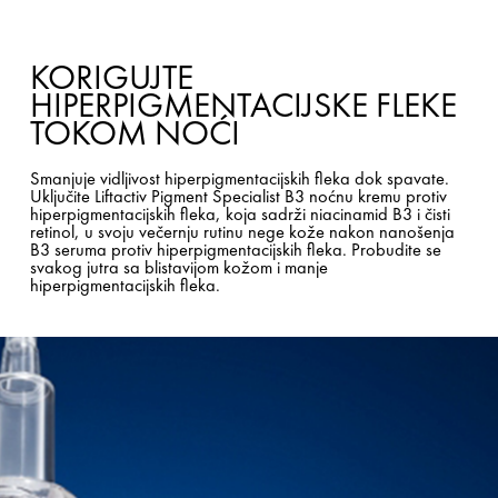
KORIGUJTE
HIPERPIGMENTACIJSKE FLEKE
TOKOM NOĆI
Smanjuje vidljivost hiperpigmentacijskih fleka dok spavate.
Uključite Liftactiv Pigment Specialist B3 noćnu kremu protiv
hiperpigmentacijskih fleka, koja sadrži niacinamid B3 i čisti
retinol, u svoju večernju rutinu nege kože nakon nanošenja
B3 seruma protiv hiperpigmentacijskih fleka. Probudite se
svakog jutra sa blistavijom kožom i manje
hiperpigmentacijskih fleka.