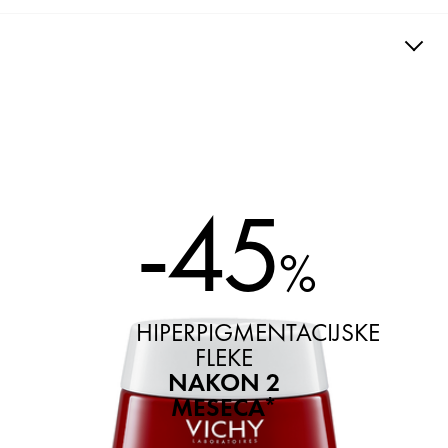
POSTUPAK
CMS_Ingredients_AucuneInformation : undefined
-45
%
HIPERPIGMENTACIJSKE
FLEKE
NAKON 2
MESECA*