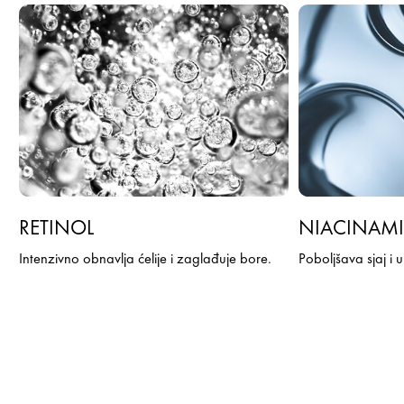
RETINOL
NIACINAM
Intenzivno obnavlja ćelije i zaglađuje bore.
Poboljšava sjaj i