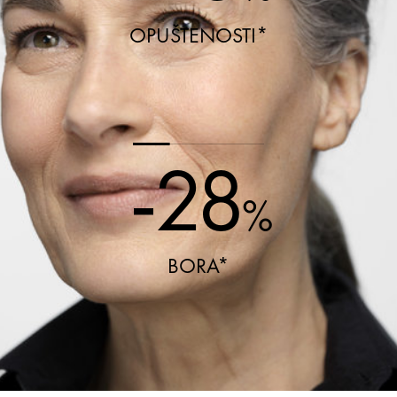
OPUŠTENOSTI*
-28
%
BORA*