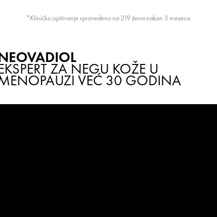
*Kliničko ispitivanje sprovedeno na 219 žena nakon 3 meseca.
NEOVADIOL
EKSPERT ZA NEGU KOŽE U
MENOPAUZI VEĆ 30 GODINA