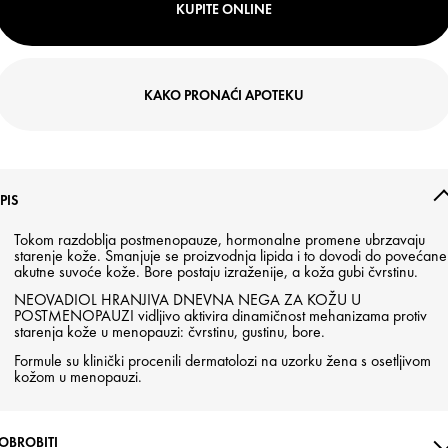
KUPITE ONLINE
KAKO PRONAĆI APOTEKU
PIS
Tokom razdoblja postmenopauze, hormonalne promene ubrzavaju
starenje kože. Smanjuje se proizvodnja lipida i to dovodi do povećane
akutne suvoće kože. Bore postaju izraženije, a koža gubi čvrstinu.
NEOVADIOL HRANJIVA DNEVNA NEGA ZA KOŽU U
POSTMENOPAUZI vidljivo aktivira dinamičnost mehanizama protiv
starenja kože u menopauzi: čvrstinu, gustinu, bore.
Formule su klinički procenili dermatolozi na uzorku žena s osetljivom
kožom u menopauzi.
OBROBITI