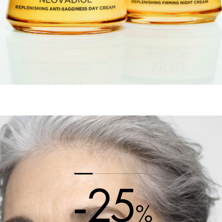
-25
%