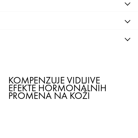
DOBROBITI
TEKSTURA
POSTUPAK
CMS_Ingredients_AucuneInformation : undefined
KOMPENZUJE VIDLJIVE
EFEKTE HORMONALNIH
PROMENA NA KOŽI