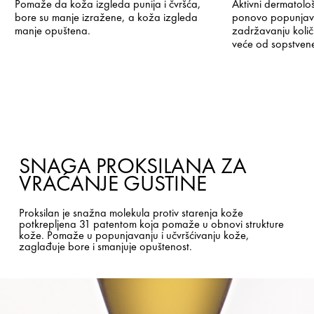
Pomaže da koža izgleda punija i čvršća,
Aktivni dermatološk
bore su manje izražene, a koža izgleda
ponovo popunjava
manje opuštena.
zadržavanju količ
veće od sopstvene
SNAGA PROKSILANA ZA
VRAĆANJE GUSTINE
Proksilan je snažna molekula protiv starenja kože
potkrepljena 31 patentom koja pomaže u obnovi strukture
kože. Pomaže u popunjavanju i učvršćivanju kože,
zaglađuje bore i smanjuje opuštenost.