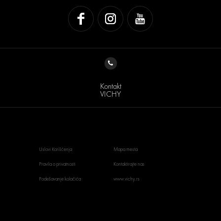
Kontakt
VICHY
Uslovi Korišćenja
Mapa mesta
Pravila o privatnosti
Kontaktirajte nas
Podešavanje kolačića
www.vichy.rs