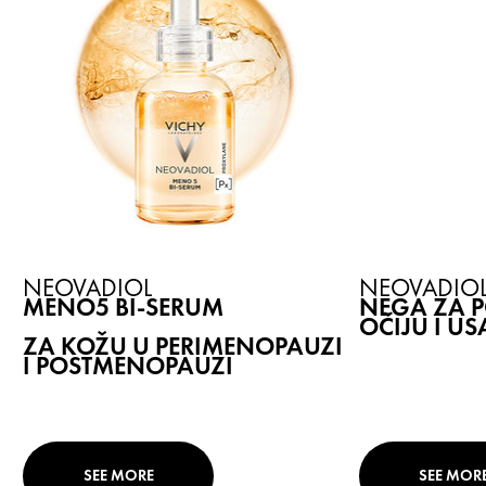
NEOVADIOL
NEOVADIO
MENO5 BI-SERUM
NEGA ZA 
OČIJU I U
ZA KOŽU U PERIMENOPAUZI
I POSTMENOPAUZI
SEE MORE
SEE MOR